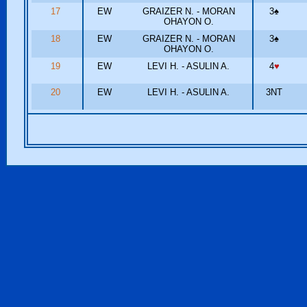
17
EW
GRAIZER N. - MORAN
3
♠
OHAYON O.
18
EW
GRAIZER N. - MORAN
3
♠
OHAYON O.
19
EW
LEVI H. - ASULIN A.
4
♥
20
EW
LEVI H. - ASULIN A.
3NT