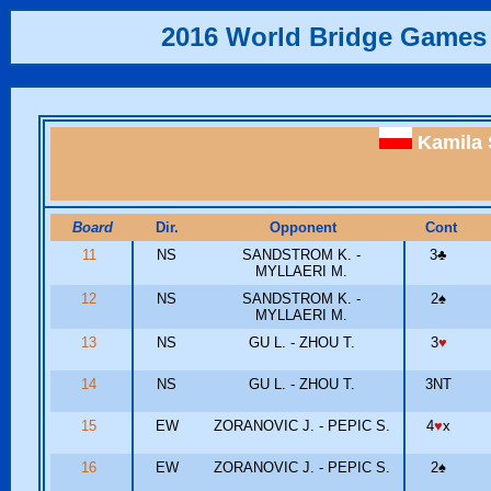
2016 World Bridge Games
Kamila
Board
Dir.
Opponent
Cont
11
NS
SANDSTROM K. -
3
♣
MYLLAERI M.
12
NS
SANDSTROM K. -
2
♠
MYLLAERI M.
13
NS
GU L. - ZHOU T.
3
♥
14
NS
GU L. - ZHOU T.
3NT
15
EW
ZORANOVIC J. - PEPIC S.
4
♥
x
16
EW
ZORANOVIC J. - PEPIC S.
2
♠