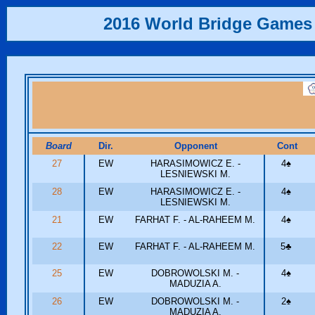
2016 World Bridge Games
Board
Dir.
Opponent
Cont
27
EW
HARASIMOWICZ E. -
4
♠
LESNIEWSKI M.
28
EW
HARASIMOWICZ E. -
4
♠
LESNIEWSKI M.
21
EW
FARHAT F. - AL-RAHEEM M.
4
♠
22
EW
FARHAT F. - AL-RAHEEM M.
5
♣
25
EW
DOBROWOLSKI M. -
4
♠
MADUZIA A.
26
EW
DOBROWOLSKI M. -
2
♠
MADUZIA A.