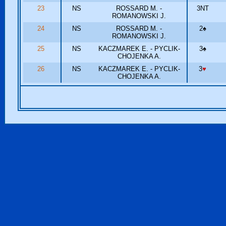
23
NS
ROSSARD M. -
3NT
ROMANOWSKI J.
24
NS
ROSSARD M. -
2
♠
ROMANOWSKI J.
25
NS
KACZMAREK E. - PYCLIK-
3
♠
CHOJENKA A.
26
NS
KACZMAREK E. - PYCLIK-
3
♥
CHOJENKA A.