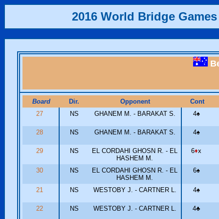
2016 World Bridge Games
Be
Board
Dir.
Opponent
Cont
27
NS
GHANEM M. - BARAKAT S.
4
♠
28
NS
GHANEM M. - BARAKAT S.
4
♠
29
NS
EL CORDAHI GHOSN R. - EL
6
♦
x
HASHEM M.
30
NS
EL CORDAHI GHOSN R. - EL
6
♠
HASHEM M.
21
NS
WESTOBY J. - CARTNER L.
4
♠
22
NS
WESTOBY J. - CARTNER L.
4
♣