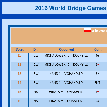
2016 World Bridge Games
Aleksa
Board
Dir.
Opponent
Cont
11
EW
MICHALOWSKI J. - DOLNY W.
4
♣
12
EW
MICHALOWSKI J. - DOLNY W.
2
♦
13
EW
KAND J. - VOHANDU P.
3
♣
14
EW
KAND J. - VOHANDU P.
3NT
15
NS
HIRATA M. - OHASHI M.
4
♥
16
NS
HIRATA M. - OHASHI M.
2
♠