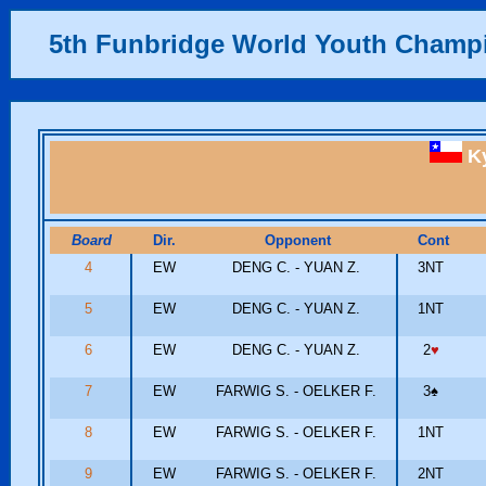
5th Funbridge World Youth Champ
Ky
Board
Dir.
Opponent
Cont
4
EW
DENG C. - YUAN Z.
3NT
5
EW
DENG C. - YUAN Z.
1NT
6
EW
DENG C. - YUAN Z.
2
♥
7
EW
FARWIG S. - OELKER F.
3
♠
8
EW
FARWIG S. - OELKER F.
1NT
9
EW
FARWIG S. - OELKER F.
2NT