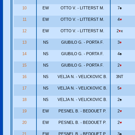
10
EW
OTTO V. - LITTERST M.
7
♠
11
EW
OTTO V. - LITTERST M.
4
♥
12
EW
OTTO V. - LITTERST M.
2
♦
x
13
NS
GIUBILO G. - PORTA F.
3
♦
14
NS
GIUBILO G. - PORTA F.
4
♠
15
NS
GIUBILO G. - PORTA F.
2
♦
16
NS
VELJA N. - VELICKOVIC B.
3NT
17
NS
VELJA N. - VELICKOVIC B.
5
♦
18
NS
VELJA N. - VELICKOVIC B.
2
♠
19
EW
PESNEL B. - BEDOUET P.
2
♥
20
EW
PESNEL B. - BEDOUET P.
2
♥
21
EW
PESNEL B. - BEDOUET P.
3
♠