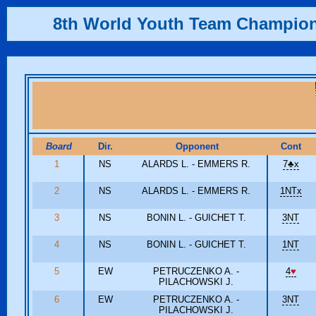
8th World Youth Team Champio
Board
Dir.
Opponent
Cont
1
NS
ALARDS L. - EMMERS R.
7
♣
x
2
NS
ALARDS L. - EMMERS R.
1NTx
3
NS
BONIN L. - GUICHET T.
3NT
4
NS
BONIN L. - GUICHET T.
1NT
5
EW
PETRUCZENKO A. -
4
♥
PILACHOWSKI J.
6
EW
PETRUCZENKO A. -
3NT
PILACHOWSKI J.