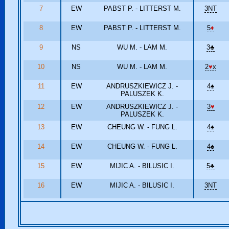
7
EW
PABST P. - LITTERST M.
3NT
8
EW
PABST P. - LITTERST M.
5
♦
9
NS
WU M. - LAM M.
3
♣
10
NS
WU M. - LAM M.
2
♥
x
11
EW
ANDRUSZKIEWICZ J. -
4
♠
PALUSZEK K.
12
EW
ANDRUSZKIEWICZ J. -
3
♥
PALUSZEK K.
13
EW
CHEUNG W. - FUNG L.
4
♠
14
EW
CHEUNG W. - FUNG L.
4
♠
15
EW
MIJIC A. - BILUSIC I.
5
♣
16
EW
MIJIC A. - BILUSIC I.
3NT