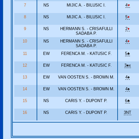
7
NS
MIJIC A. - BILUSIC I.
4
♥
8
NS
MIJIC A. - BILUSIC I.
5
♦
9
NS
HERMANN S. - CRISAFULLI
2
♦
SADABA P.
10
NS
HERMANN S. - CRISAFULLI
4
♦
SADABA P.
11
EW
FERENCA M. - KATUSIC F.
5
♣
12
EW
FERENCA M. - KATUSIC F.
3
♠
x
13
EW
VAN OOSTEN S. - BROWN M.
4
♠
14
EW
VAN OOSTEN S. - BROWN M.
4
♠
15
NS
CARIS Y. - DUPONT P.
6
♣
16
NS
CARIS Y. - DUPONT P.
3NT