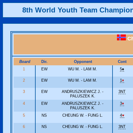
8th World Youth Team Champio
Ch
Board
Dir.
Opponent
Cont
1
EW
WU M. - LAM M.
5
♠
2
EW
WU M. - LAM M.
1
♦
3
EW
ANDRUSZKIEWICZ J. -
3NT
PALUSZEK K.
4
EW
ANDRUSZKIEWICZ J. -
3
♦
PALUSZEK K.
5
NS
CHEUNG W. - FUNG L.
4
♥
6
NS
CHEUNG W. - FUNG L.
3NT