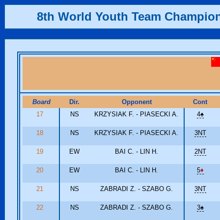
8th World Youth Team Champio
Board
Dir.
Opponent
Cont
17
NS
KRZYSIAK F. - PIASECKI A.
4
♠
18
NS
KRZYSIAK F. - PIASECKI A.
3NT
19
EW
BAI C. - LIN H.
2NT
20
EW
BAI C. - LIN H.
5
♦
21
NS
ZABRADI Z. - SZABO G.
3NT
22
NS
ZABRADI Z. - SZABO G.
3
♠