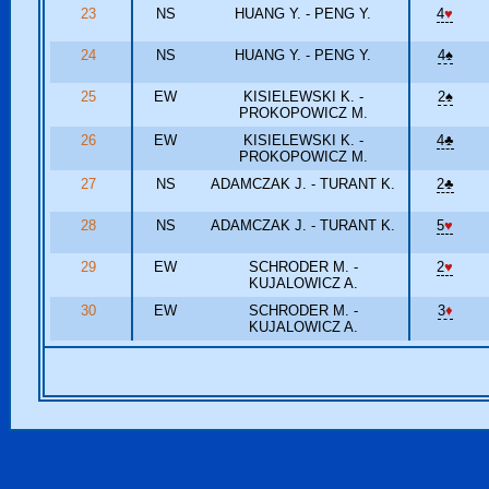
23
NS
HUANG Y. - PENG Y.
4
♥
24
NS
HUANG Y. - PENG Y.
4
♠
25
EW
KISIELEWSKI K. -
2
♠
PROKOPOWICZ M.
26
EW
KISIELEWSKI K. -
4
♣
PROKOPOWICZ M.
27
NS
ADAMCZAK J. - TURANT K.
2
♣
28
NS
ADAMCZAK J. - TURANT K.
5
♥
29
EW
SCHRODER M. -
2
♥
KUJALOWICZ A.
30
EW
SCHRODER M. -
3
♦
KUJALOWICZ A.