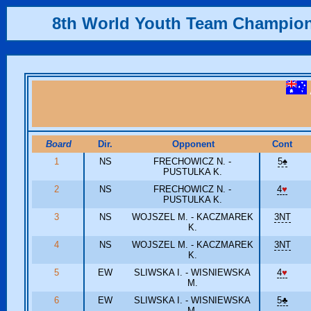
8th World Youth Team Champio
Board
Dir.
Opponent
Cont
1
NS
FRECHOWICZ N. -
5
♠
PUSTULKA K.
2
NS
FRECHOWICZ N. -
4
♥
PUSTULKA K.
3
NS
WOJSZEL M. - KACZMAREK
3NT
K.
4
NS
WOJSZEL M. - KACZMAREK
3NT
K.
5
EW
SLIWSKA I. - WISNIEWSKA
4
♥
M.
6
EW
SLIWSKA I. - WISNIEWSKA
5
♣
M.