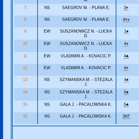
7
NS
SAEGROV M. - PLANA E.
3
♥
8
NS
SAEGROV M. - PLANA E.
4
♥
x
9
EW
SUSZANOWICZ N. - LUCKA
1
♠
D.
10
EW
SUSZANOWICZ N. - LUCKA
4
♦
D.
11
EW
VLADIMIR A. - KOVACIC P.
4
♣
12
EW
VLADIMIR A. - KOVACIC P.
4
♥
13
NS
SZYMANSKA M. - STEZALA
4
♠
J.
14
NS
SZYMANSKA M. - STEZALA
6
♠
J.
15
NS
GALA J. - PACALOWSKA K.
5
♣
16
NS
GALA J. - PACALOWSKA K.
3NT