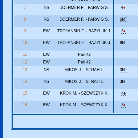
7
NS
DOERMER F. - FARWIG S.
4
♥
8
NS
DOERMER F. - FARWIG S.
6NT
9
EW
TROJANSKI F. - BAZYLUK J.
3
♦
10
EW
TROJANSKI F. - BAZYLUK J.
6NT
11
EW
Pair 42
12
EW
Pair 42
13
NS
MIKOS J. - STRAH L.
3NT
14
NS
MIKOS J. - STRAH L.
3NT
15
EW
KROK M. - SZEWCZYK K.
4
♠
16
EW
KROK M. - SZEWCZYK K.
3
♦