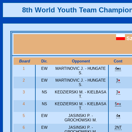
8th World Youth Team Champio
Sz
Board
Dir.
Opponent
Cont
1
EW
MARTINOVIC J. - HUNGATE
4
♠
x
S.
2
EW
MARTINOVIC J. - HUNGATE
3
♦
S.
3
NS
KEDZIERSKI M. - KIELBASA
3
♦
T.
4
NS
KEDZIERSKI M. - KIELBASA
5
♦
x
T.
5
EW
JASINSKI P. -
4
♠
GROCHOWSKI M.
6
EW
JASINSKI P. -
2NT
GROCHOWSKI M.