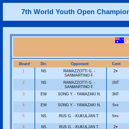
7th World Youth Open Champio
J
Board
Dir.
Opponent
Cont
1
NS
RAMAZZOTTI G. -
2
♥
SANMARTINO F.
2
NS
RAMAZZOTTI G. -
1NT
SANMARTINO F.
3
EW
SONG Y. - YAMAZAKI N.
3NT
4
EW
SONG Y. - YAMAZAKI N.
5
♦
x
5
NS
RUS G. - KUKULJAN T.
5
♥
x
6
NS
RUS G. - KUKULJAN T.
2
♥