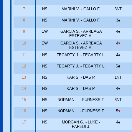
7
NS
MARINI V. - GALLO F.
3NT
8
NS
MARINI V. - GALLO F.
3
♠
9
EW
GARCIA S. - ARREAGA
4
♠
ESTEVEZ M.
10
EW
GARCIA S. - ARREAGA
4
♥
ESTEVEZ M.
11
NS
FEGARTY J. - FEGARTY L.
4
♠
12
NS
FEGARTY J. - FEGARTY L.
5
♣
13
NS
KAR S. - DAS P.
1NT
14
NS
KAR S. - DAS P.
4
♠
15
NS
NORMAN L. - FURNESS T.
3NT
16
NS
NORMAN L. - FURNESS T.
5
♥
17
NS
MORGAN G. - LUKE -
4
♠
PAREDI J.