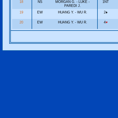
18
NS
MORGAN G. - LUKE -
1NT
PAREDI J.
19
EW
HUANG Y. - WU R.
2
♠
20
EW
HUANG Y. - WU R.
4
♥