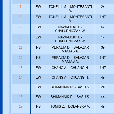
7
EW
TONELLI M. - MONTESANTI
2
♠
A.
8
EW
TONELLI M. - MONTESANTI
1NT
A.
9
EW
NAWROCKI J. -
4
♥
CHALUPNICZAK W.
10
EW
NAWROCKI J. -
4
♥
CHALUPNICZAK W.
11
NS
PERALTA D. - SALAZAR
3
♠
MACIAS A.
12
NS
PERALTA D. - SALAZAR
6NT
MACIAS A.
13
EW
CHANG A. - CHUANG H.
1NT
14
EW
CHANG A. - CHUANG H.
4
♠
15
EW
BHIMANAIK R. - BASU S.
3NT
16
EW
BHIMANAIK R. - BASU S.
4
♣
17
NS
TOMIS Z. - DOLANSKA V.
4
♠