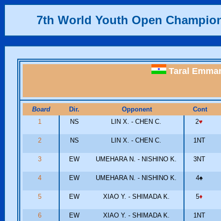
7th World Youth Open Champio
Taral Emma
Board
Dir.
Opponent
Cont
1
NS
LIN X. - CHEN C.
2
♥
2
NS
LIN X. - CHEN C.
1NT
3
EW
UMEHARA N. - NISHINO K.
3NT
4
EW
UMEHARA N. - NISHINO K.
4
♠
5
EW
XIAO Y. - SHIMADA K.
5
♦
6
EW
XIAO Y. - SHIMADA K.
1NT