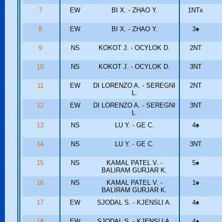
7
EW
BI X. - ZHAO Y.
1NTx
8
EW
BI X. - ZHAO Y.
3
♠
9
NS
KOKOT J. - OCYLOK D.
2NT
10
NS
KOKOT J. - OCYLOK D.
3NT
11
EW
DI LORENZO A. - SEREGNI
2NT
L.
12
EW
DI LORENZO A. - SEREGNI
3NT
L.
13
NS
LU Y. - GE C.
4
♠
14
NS
LU Y. - GE C.
3NT
15
NS
KAMAL PATEL V. -
5
♠
BALIRAM GURJAR K.
16
NS
KAMAL PATEL V. -
1
♠
BALIRAM GURJAR K.
17
EW
SJODAL S. - KJENSLI A.
4
♠
18
EW
SJODAL S. - KJENSLI A.
4
♠