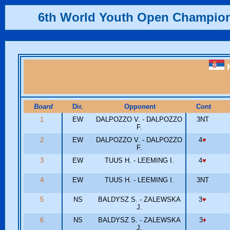
6th World Youth Open Champio
K
Board
Dir.
Opponent
Cont
1
EW
DALPOZZO V. - DALPOZZO
3NT
F.
2
EW
DALPOZZO V. - DALPOZZO
4
♥
F.
3
EW
TUUS H. - LEEMING I.
4
♥
4
EW
TUUS H. - LEEMING I.
3NT
5
NS
BALDYSZ S. - ZALEWSKA
3
♥
J.
6
NS
BALDYSZ S. - ZALEWSKA
3
♦
J.