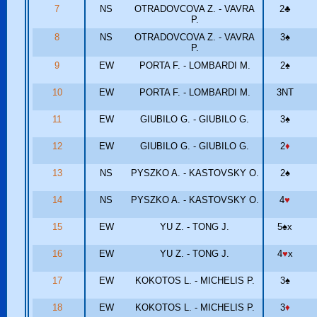
7
NS
OTRADOVCOVA Z. - VAVRA
2
♣
P.
8
NS
OTRADOVCOVA Z. - VAVRA
3
♠
P.
9
EW
PORTA F. - LOMBARDI M.
2
♠
10
EW
PORTA F. - LOMBARDI M.
3NT
11
EW
GIUBILO G. - GIUBILO G.
3
♠
12
EW
GIUBILO G. - GIUBILO G.
2
♦
13
NS
PYSZKO A. - KASTOVSKY O.
2
♠
14
NS
PYSZKO A. - KASTOVSKY O.
4
♥
15
EW
YU Z. - TONG J.
5
♠
x
16
EW
YU Z. - TONG J.
4
♥
x
17
EW
KOKOTOS L. - MICHELIS P.
3
♠
18
EW
KOKOTOS L. - MICHELIS P.
3
♦