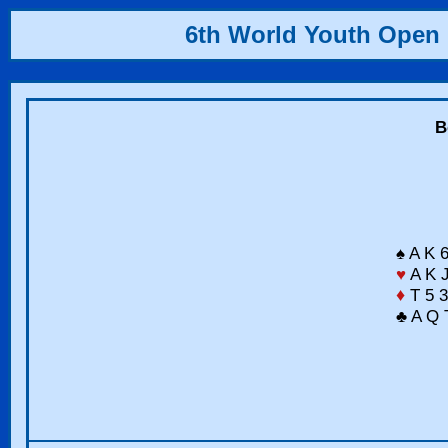
6th World Youth Open
B
♠ A K 
♥
A K J
♦
T 5 3
♣ A Q 