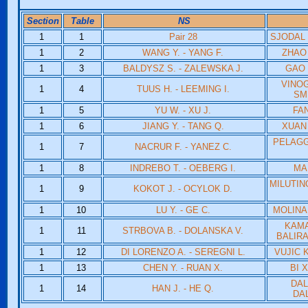
Section
Table
NS
1
1
Pair 28
SJODAL S
1
2
WANG Y. - YANG F.
ZHAO 
1
3
BALDYSZ S. - ZALEWSKA J.
GAO Y
VINOG
1
4
TUUS H. - LEEMING I.
SM
1
5
YU W. - XU J.
FAN
1
6
JIANG Y. - TANG Q.
XUAN 
PELAGGI
1
7
NACRUR F. - YANEZ C.
1
8
INDREBO T. - OEBERG I.
MA 
MILUTIN
1
9
KOKOT J. - OCYLOK D.
1
10
LU Y. - GE C.
MOLINA 
KAMA
1
11
STRBOVA B. - DOLANSKA V.
BALIR
1
12
DI LORENZO A. - SEREGNI L.
VUJIC K
1
13
CHEN Y. - RUAN X.
BI X
DAL
1
14
HAN J. - HE Q.
DA