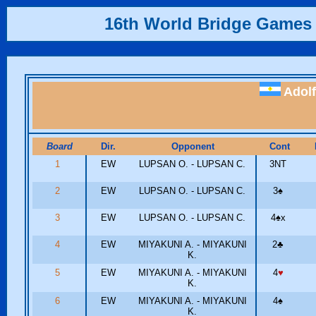
16th World Bridge Games
Adolf
Board
Dir.
Opponent
Cont
1
EW
LUPSAN O. - LUPSAN C.
3NT
2
EW
LUPSAN O. - LUPSAN C.
3
♠
3
EW
LUPSAN O. - LUPSAN C.
4
♠
x
4
EW
MIYAKUNI A. - MIYAKUNI
2
♣
K.
5
EW
MIYAKUNI A. - MIYAKUNI
4
♥
K.
6
EW
MIYAKUNI A. - MIYAKUNI
4
♠
K.